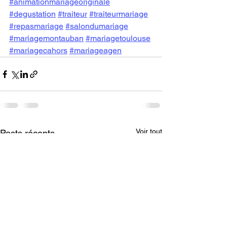
#animationmariageoriginale
#degustation
#traiteur
#traiteurmariage
#repasmariage
#salondumariage
#mariagemontauban
#mariagetoulouse
#mariagecahors
#mariageagen
Voir tout
Posts récents